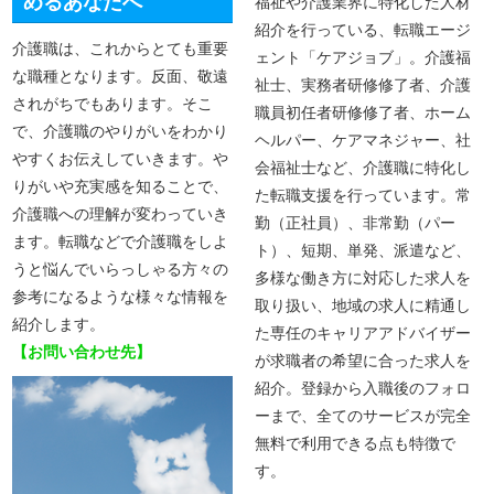
めるあなたへ
福祉や介護業界に特化した人材
紹介を行っている、転職エージ
介護職は、これからとても重要
ェント「ケアジョブ」。介護福
な職種となります。反面、敬遠
祉士、実務者研修修了者、介護
されがちでもあります。そこ
職員初任者研修修了者、ホーム
で、介護職のやりがいをわかり
ヘルパー、ケアマネジャー、社
やすくお伝えしていきます。や
会福祉士など、介護職に特化し
りがいや充実感を知ることで、
た転職支援を行っています。常
介護職への理解が変わっていき
勤（正社員）、非常勤（パー
ます。転職などで介護職をしよ
ト）、短期、単発、派遣など、
うと悩んでいらっしゃる方々の
多様な働き方に対応した求人を
参考になるような様々な情報を
取り扱い、地域の求人に精通し
紹介します。
た専任のキャリアアドバイザー
【お問い合わせ先】
が求職者の希望に合った求人を
紹介。登録から入職後のフォロ
ーまで、全てのサービスが完全
無料で利用できる点も特徴で
す。