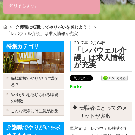
知りましょう。
>
介護職に転職してやりがいを感じよう！
>
「レバウェル介護」は求人情報が充実
2017年12月04日
特集カテゴリ
「レバウェル介
護」は求人情報
が充実
職場環境がやりがいに繋が
る？
Pocket
やりがいを感じられる職場
の特徴
転職者にとってのメ
こんな職場には注意が必要
リットが多数
介護職でやりがいを求
運営元は、レバウェル株式会社