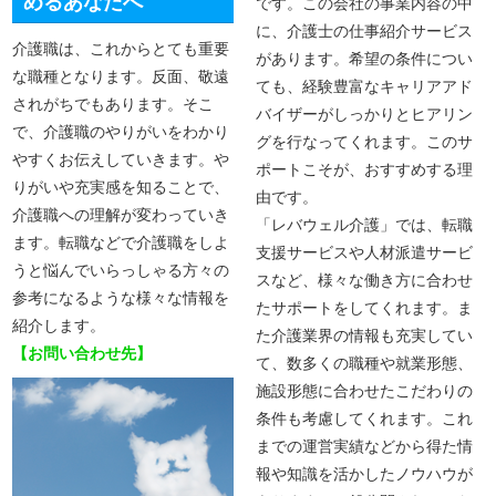
めるあなたへ
です。この会社の事業内容の中
に、介護士の仕事紹介サービス
介護職は、これからとても重要
があります。希望の条件につい
な職種となります。反面、敬遠
ても、経験豊富なキャリアアド
されがちでもあります。そこ
バイザーがしっかりとヒアリン
で、介護職のやりがいをわかり
グを行なってくれます。このサ
やすくお伝えしていきます。や
ポートこそが、おすすめする理
りがいや充実感を知ることで、
由です。
介護職への理解が変わっていき
「レバウェル介護」では、転職
ます。転職などで介護職をしよ
支援サービスや人材派遣サービ
うと悩んでいらっしゃる方々の
スなど、様々な働き方に合わせ
参考になるような様々な情報を
たサポートをしてくれます。ま
紹介します。
た介護業界の情報も充実してい
【お問い合わせ先】
て、数多くの職種や就業形態、
施設形態に合わせたこだわりの
条件も考慮してくれます。これ
までの運営実績などから得た情
報や知識を活かしたノウハウが